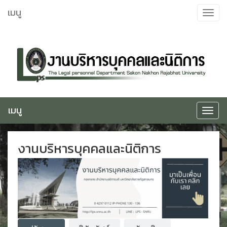
ข้าม
เมนู
Toggle
ไป
navigat
ยัง
เนื้อหา
เมนู
Toggle
navigat
งานบริหารบุคคลและนิติการ