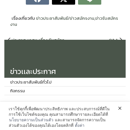
เรื่องเกี่ยวกับ
ข่าวประชาสัมพันธ์/ข่าวสมัครงาน
,
ข่าวรับสมัคร
งาน
แนะแนว
ประกาศ มรสน. เรื่อง รับสมัคร
Q&A
เรื่อง
แข่งขันบุคคลทั่วไป เข้าปฏิบัติ
งานเป็นพนักงานในสถาบัน
อุดมศึกษา ตำแหน่งประเภท
วิชาการ 12 อัตรา
ข่าวเเละประกาศ
ข่าวประชาสัมพันธ์ทั่วไป
กิจกรรม
เราใช้คุกกี้เพื่อพัฒนาประสิทธิภาพ และประสบการณ์ที่ดีใน
ติดต่อ
การใช้เว็บไซต์ของคุณ คุณสามารถศึกษารายละเอียดได้ที่
นโยบายความเป็นส่วนตัว
และสามารถจัดการความเป็น
งานบริหารบุคคลและนิติการ กองกลาง สำนักงานอธิการบดี มหาวิทยาลัย
ส่วนตัวเองได้ของคุณได้เองโดยคลิกที่
ตั้งค่า
ราชภัฏสกลนคร เลขที่ 680 ถนนนิตโย ต. ธาตุเชิงชุม อำเภอเมือง จังหวัด