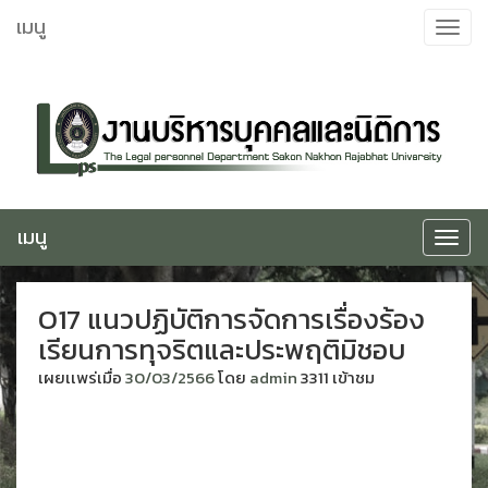
ข้าม
เมนู
Toggle
ไป
navigat
ยัง
เนื้อหา
เมนู
Toggle
navigat
O17 แนวปฏิบัติการจัดการเรื่องร้อง
เรียนการทุจริตและประพฤติมิชอบ
เผยเเพร่เมื่อ
30/03/2566
โดย
admin
3311 เข้าชม