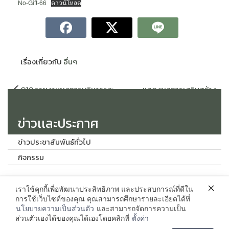
No-Gift-66
ดาวน์โหลด
เรื่องเกี่ยวกับ
อื่นๆ
แนะแนว
O19 รายงานผลการบริหารและ
แสดงผลการเสริมสร้าง
เรื่อง
พัฒนาทรัพยากรบุคคลประจำปี
มาตรฐานทางจริยธรรมให้แก่เจ้า
หน้าที่ของหน่วยงาน
ข่าวเเละประกาศ
ข่าวประชาสัมพันธ์ทั่วไป
กิจกรรม
เราใช้คุกกี้เพื่อพัฒนาประสิทธิภาพ และประสบการณ์ที่ดีใน
ติดต่อ
การใช้เว็บไซต์ของคุณ คุณสามารถศึกษารายละเอียดได้ที่
นโยบายความเป็นส่วนตัว
และสามารถจัดการความเป็น
งานบริหารบุคคลและนิติการ กองกลาง สำนักงานอธิการบดี มหาวิทยาลัย
ส่วนตัวเองได้ของคุณได้เองโดยคลิกที่
ตั้งค่า
ราชภัฏสกลนคร เลขที่ 680 ถนนนิตโย ต. ธาตุเชิงชุม อำเภอเมือง จังหวัด