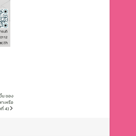
ึ้น ของ
พาะหรือ
ี่ 4)