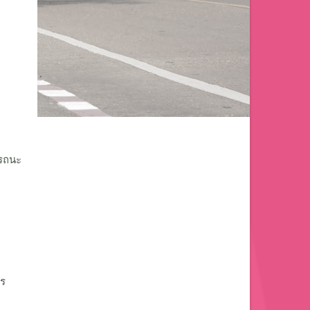
รรถนะ
าร